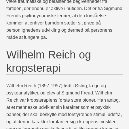
være traumatiske og belastende begivenheder fra
fortiden, der endnu er aktive i nutiden. Det er fra Sigmund
Freuds psykodynamiske teorier, at den forståelse
kommer, at enhver barndom sætter sit præg på
personlighedens udvikling og dermed på personens
måde at fungere på.
Wilhelm Reich og
kropsterapi
Wilhelm Reich (1897-1957) født i Østrig, læge og
psykoanalytiker, og elev af Sigmund Freud. Wilhelm
Reich var kropsterapiens første store pioner. Han antog,
at et menneske udvikler sin karakter som et psykisk
panser, der skal beskytte mod forstyrrende stimuli udefra,
og at denne karakter forplanter sig i kroppens muskler
som en forøgede muskeltonus til et tilsvarende kropsligt