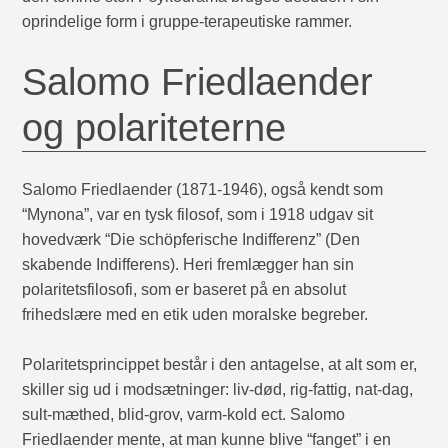
oprindelige form i gruppe-terapeutiske rammer.
Salomo Friedlaender
og polariteterne
Salomo Friedlaender (1871-1946), også kendt som
“Mynona”, var en tysk filosof, som i 1918 udgav sit
hovedværk “Die schöpferische Indifferenz” (Den
skabende Indifferens). Heri fremlægger han sin
polaritetsfilosofi, som er baseret på en absolut
frihedslære med en etik uden moralske begreber.
Polaritetsprincippet består i den antagelse, at alt som er,
skiller sig ud i modsætninger: liv-død, rig-fattig, nat-dag,
sult-mæthed, blid-grov, varm-kold ect. Salomo
Friedlaender mente, at man kunne blive “fanget” i en