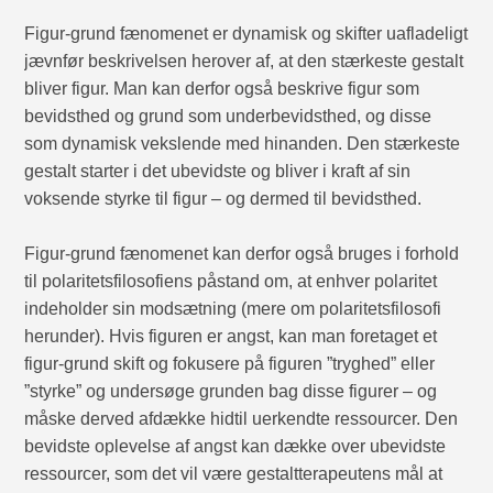
Figur-grund fænomenet er dynamisk og skifter uafladeligt
jævnfør beskrivelsen herover af, at den stærkeste gestalt
bliver figur. Man kan derfor også beskrive figur som
bevidsthed og grund som underbevidsthed, og disse
som dynamisk vekslende med hinanden. Den stærkeste
gestalt starter i det ubevidste og bliver i kraft af sin
voksende styrke til figur – og dermed til bevidsthed.
Figur-grund fænomenet kan derfor også bruges i forhold
til polaritetsfilosofiens påstand om, at enhver polaritet
indeholder sin modsætning (mere om polaritetsfilosofi
herunder). Hvis figuren er angst, kan man foretaget et
figur-grund skift og fokusere på figuren ”tryghed” eller
”styrke” og undersøge grunden bag disse figurer – og
måske derved afdække hidtil uerkendte ressourcer. Den
bevidste oplevelse af angst kan dække over ubevidste
ressourcer, som det vil være gestaltterapeutens mål at