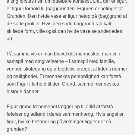
alting forstås i sin umiddelbare kontekst. Det, der er figur,
er figur i forhold til (bag)grunden. Figuren er betinget af
Grunden. Den hvide vase er figur netop på (bag)grund af
de sorte profiler. Hvis den sorte baggrund radikalt
skiftede form, ville også den hvide vase se anderledes
ud.
På samme vis er man blevet det mennesker, man er, i
samspil med omgivelserne – i samspil med familie,
venner, skolegang og arbejdsliv, præget af tidens normer
og muligheder. Et menneskes personlighed kan forstå
som Figur i forhold til den Grund, samme menneskes
historie danner.
Figur-grund fænomenet lægger op til altid at forstå
følelser og adfærd i deres sammenhæng. Hvis angst er
figur, hvilke historier og påvirkninger ligger der så i
grunden?