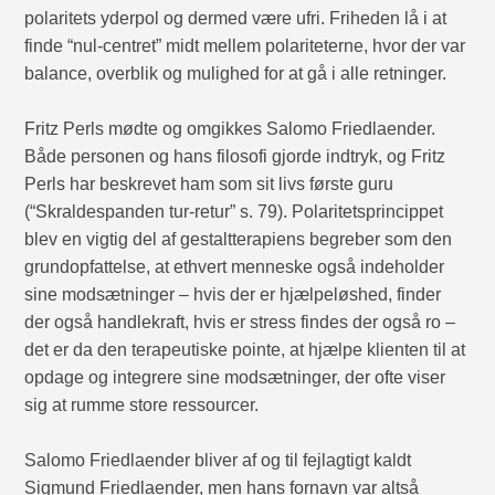
polaritets yderpol og dermed være ufri. Friheden lå i at
finde “nul-centret” midt mellem polariteterne, hvor der var
balance, overblik og mulighed for at gå i alle retninger.
Fritz Perls mødte og omgikkes Salomo Friedlaender.
Både personen og hans filosofi gjorde indtryk, og Fritz
Perls har beskrevet ham som sit livs første guru
(“Skraldespanden tur-retur” s. 79). Polaritetsprincippet
blev en vigtig del af gestaltterapiens begreber som den
grundopfattelse, at ethvert menneske også indeholder
sine modsætninger – hvis der er hjælpeløshed, finder
der også handlekraft, hvis er stress findes der også ro –
det er da den terapeutiske pointe, at hjælpe klienten til at
opdage og integrere sine modsætninger, der ofte viser
sig at rumme store ressourcer.
Salomo Friedlaender bliver af og til fejlagtigt kaldt
Sigmund Friedlaender, men hans fornavn var altså